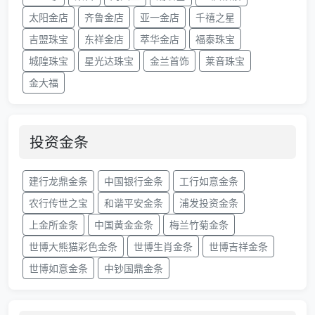
太阳金店
齐鲁金店
亚一金店
千禧之星
吉盟珠宝
东祥金店
萃华金店
福泰珠宝
城隍珠宝
星光达珠宝
金兰首饰
莱音珠宝
金大福
投资金条
建行龙鼎金条
中国银行金条
工行如意金条
农行传世之宝
和谐平安金条
浦发投资金条
上金所金条
中国黄金金条
梅兰竹菊金条
世博大熊猫彩色金条
世博生肖金条
世博吉祥金条
世博如意金条
中钞国鼎金条