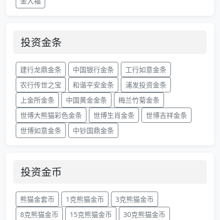
金大福
投资金条
建行龙鼎金条
中国银行金条
工行如意金条
农行传世之宝
和谐平安金条
浦发投资金条
上金所金条
中国黄金金条
梅兰竹菊金条
世博大熊猫彩色金条
世博生肖金条
世博吉祥金条
世博如意金条
中钞国鼎金条
投资金币
熊猫金套币
1克熊猫金币
3克熊猫金币
8克熊猫金币
15克熊猫金币
30克熊猫金币