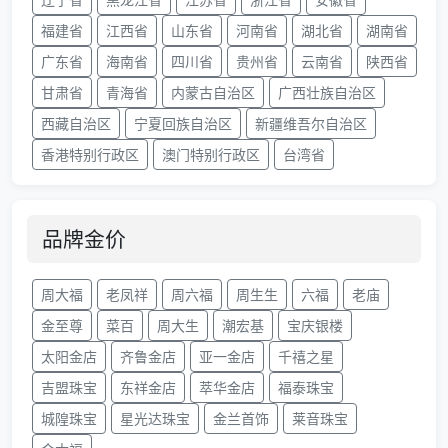
福建省
江西省
山东省
河南省
湖北省
湖南省
广东省
海南省
四川省
贵州省
云南省
陕西省
甘肃省
青海省
内蒙古自治区
广西壮族自治区
西藏自治区
宁夏回族自治区
新疆维吾尔自治区
香港特别行政区
澳门特别行政区
台湾省
品牌金价
周大福
老凤祥
周六福
周生生
六福
老庙
金至尊
菜百
周大生
潮宏基
宝庆银楼
太阳金店
齐鲁金店
亚一金店
千禧之星
吉盟珠宝
东祥金店
萃华金店
福泰珠宝
城隍珠宝
星光达珠宝
金兰首饰
莱音珠宝