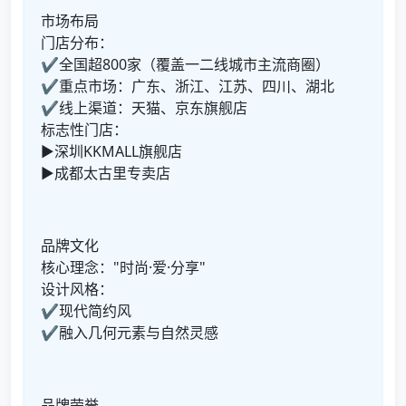
市场布局
门店分布：
✔全国超800家（覆盖一二线城市主流商圈）
✔重点市场：广东、浙江、江苏、四川、湖北
✔线上渠道：天猫、京东旗舰店
标志性门店：
▶深圳KKMALL旗舰店
▶成都太古里专卖店
品牌文化
核心理念："时尚·爱·分享"
设计风格：
✔现代简约风
✔融入几何元素与自然灵感
品牌荣誉