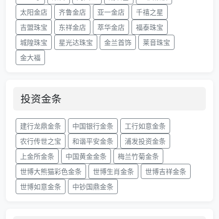
太阳金店
齐鲁金店
亚一金店
千禧之星
吉盟珠宝
东祥金店
萃华金店
福泰珠宝
城隍珠宝
星光达珠宝
金兰首饰
莱音珠宝
金大福
投资金条
建行龙鼎金条
中国银行金条
工行如意金条
农行传世之宝
和谐平安金条
浦发投资金条
上金所金条
中国黄金金条
梅兰竹菊金条
世博大熊猫彩色金条
世博生肖金条
世博吉祥金条
世博如意金条
中钞国鼎金条