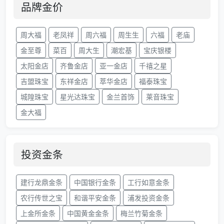
品牌金价
周大福
老凤祥
周六福
周生生
六福
老庙
金至尊
菜百
周大生
潮宏基
宝庆银楼
太阳金店
齐鲁金店
亚一金店
千禧之星
吉盟珠宝
东祥金店
萃华金店
福泰珠宝
城隍珠宝
星光达珠宝
金兰首饰
莱音珠宝
金大福
投资金条
建行龙鼎金条
中国银行金条
工行如意金条
农行传世之宝
和谐平安金条
浦发投资金条
上金所金条
中国黄金金条
梅兰竹菊金条