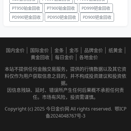
PT950铂金回收
PT900铂金回收
PD999钯金回收
PD990钯金回收
PD950钯金回收
PD900钯金回收
国内金价
国际金价
金条
金币
品牌金价
纸黄金
黄金回收
每日金价
各地金价
本站不提供任何金融交易服务，提供的行情数据以及其它资
料仅作为用户获取信息之目的，并不构成投资建议和投资依
据。
因信息残缺、延时、错误所产生任何后果概不承担任何责
任。市场有风险，投资需谨慎。
Copyright (c) 2025 今日金价网 All rights reserved.
鄂ICP
备2024048767号-3