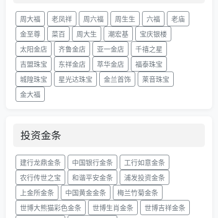
周大福
老凤祥
周六福
周生生
六福
老庙
金至尊
菜百
周大生
潮宏基
宝庆银楼
太阳金店
齐鲁金店
亚一金店
千禧之星
吉盟珠宝
东祥金店
萃华金店
福泰珠宝
城隍珠宝
星光达珠宝
金兰首饰
莱音珠宝
金大福
投资金条
建行龙鼎金条
中国银行金条
工行如意金条
农行传世之宝
和谐平安金条
浦发投资金条
上金所金条
中国黄金金条
梅兰竹菊金条
世博大熊猫彩色金条
世博生肖金条
世博吉祥金条