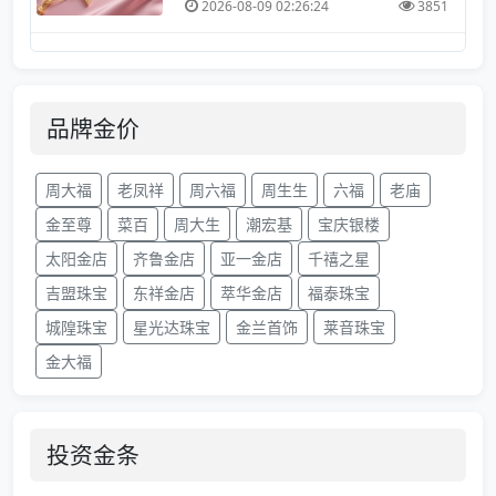
2026-08-09 02:26:24
3851
品牌金价
周大福
老凤祥
周六福
周生生
六福
老庙
金至尊
菜百
周大生
潮宏基
宝庆银楼
太阳金店
齐鲁金店
亚一金店
千禧之星
吉盟珠宝
东祥金店
萃华金店
福泰珠宝
城隍珠宝
星光达珠宝
金兰首饰
莱音珠宝
金大福
投资金条