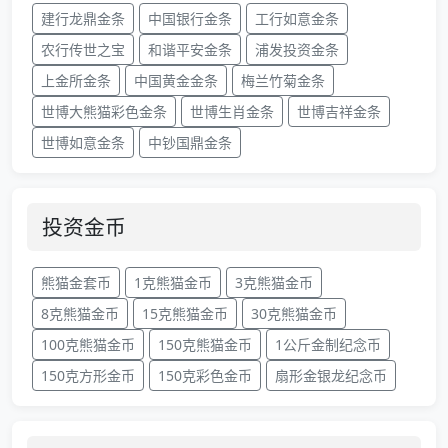
建行龙鼎金条
中国银行金条
工行如意金条
农行传世之宝
和谐平安金条
浦发投资金条
上金所金条
中国黄金金条
梅兰竹菊金条
世博大熊猫彩色金条
世博生肖金条
世博吉祥金条
世博如意金条
中钞国鼎金条
投资金币
熊猫金套币
1克熊猫金币
3克熊猫金币
8克熊猫金币
15克熊猫金币
30克熊猫金币
100克熊猫金币
150克熊猫金币
1公斤金制纪念币
150克方形金币
150克彩色金币
扇形金银龙纪念币