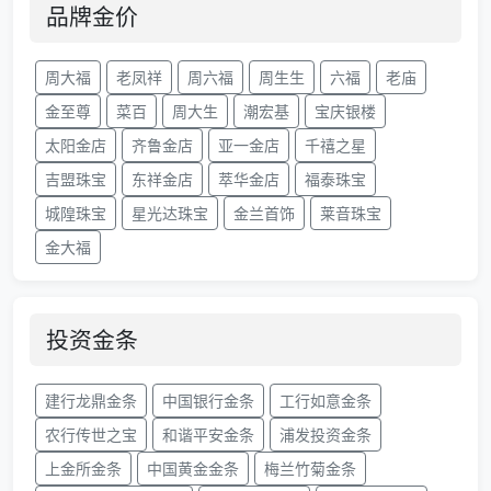
品牌金价
周大福
老凤祥
周六福
周生生
六福
老庙
金至尊
菜百
周大生
潮宏基
宝庆银楼
太阳金店
齐鲁金店
亚一金店
千禧之星
吉盟珠宝
东祥金店
萃华金店
福泰珠宝
城隍珠宝
星光达珠宝
金兰首饰
莱音珠宝
金大福
投资金条
建行龙鼎金条
中国银行金条
工行如意金条
农行传世之宝
和谐平安金条
浦发投资金条
上金所金条
中国黄金金条
梅兰竹菊金条