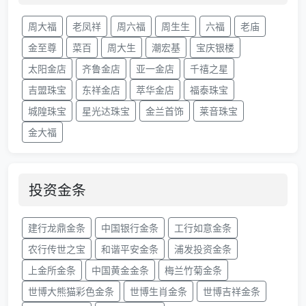
周大福
老凤祥
周六福
周生生
六福
老庙
金至尊
菜百
周大生
潮宏基
宝庆银楼
太阳金店
齐鲁金店
亚一金店
千禧之星
吉盟珠宝
东祥金店
萃华金店
福泰珠宝
城隍珠宝
星光达珠宝
金兰首饰
莱音珠宝
金大福
投资金条
建行龙鼎金条
中国银行金条
工行如意金条
农行传世之宝
和谐平安金条
浦发投资金条
上金所金条
中国黄金金条
梅兰竹菊金条
世博大熊猫彩色金条
世博生肖金条
世博吉祥金条