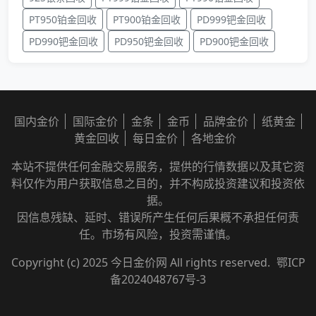
PT950铂金回收
PT900铂金回收
PD999钯金回收
PD990钯金回收
PD950钯金回收
PD900钯金回收
国内金价
国际金价
金条
金币
品牌金价
纸黄金
黄金回收
每日金价
各地金价
本站不提供任何金融交易服务，提供的行情数据以及其它资
料仅作为用户获取信息之目的，并不构成投资建议和投资依
据。
因信息残缺、延时、错误所产生任何后果概不承担任何责
任。市场有风险，投资需谨慎。
Copyright (c) 2025 今日金价网 All rights reserved.
鄂ICP
备2024048767号-3