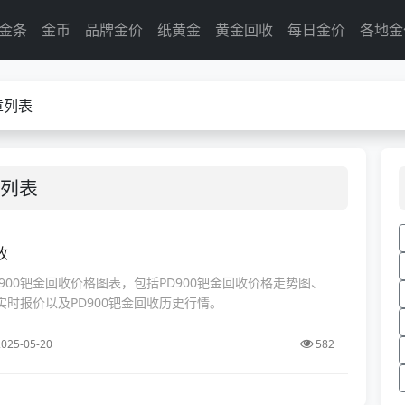
金条
金币
品牌金价
纸黄金
黄金回收
每日金价
各地金
文章列表
文章列表
收
900钯金回收价格图表，包括PD900钯金回收价格走势图、
收实时报价以及PD900钯金回收历史行情。
025-05-20
582