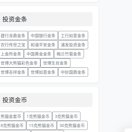
投资金条
建行龙鼎金条
中国银行金条
工行如意金条
农行传世之宝
和谐平安金条
浦发投资金条
上金所金条
中国黄金金条
梅兰竹菊金条
世博大熊猫彩色金条
世博生肖金条
世博吉祥金条
世博如意金条
中钞国鼎金条
投资金币
熊猫金套币
1克熊猫金币
3克熊猫金币
8克熊猫金币
15克熊猫金币
30克熊猫金币