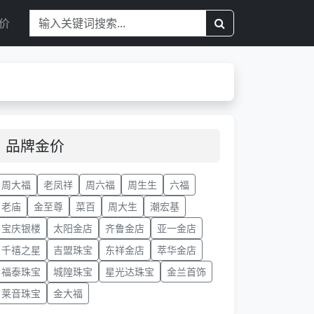
价
品牌金价
周大福
老凤祥
周六福
周生生
六福
老庙
金至尊
菜百
周大生
潮宏基
宝庆银楼
太阳金店
齐鲁金店
亚一金店
千禧之星
吉盟珠宝
东祥金店
萃华金店
福泰珠宝
城隍珠宝
星光达珠宝
金兰首饰
莱音珠宝
金大福